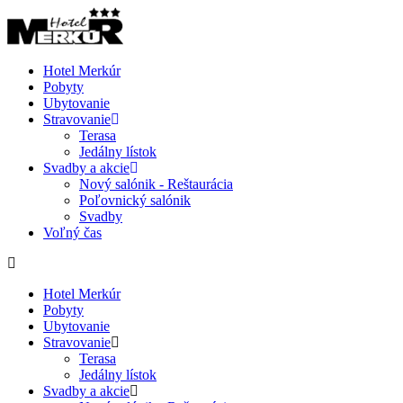
Hotel Merkúr
Pobyty
Ubytovanie
Stravovanie
Terasa
Jedálny lístok
Svadby a akcie
Nový salónik - Reštaurácia
Poľovnický salónik
Svadby
Voľný čas
Hotel Merkúr
Pobyty
Ubytovanie
Stravovanie
Terasa
Jedálny lístok
Svadby a akcie