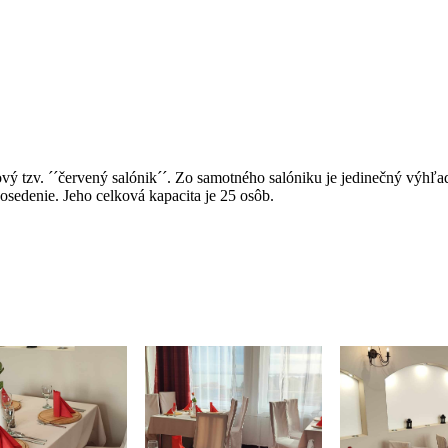
vý tzv. ´´červený salónik´´. Zo samotného salóniku je jedinečný výhľa
osedenie. Jeho celková kapacita je 25 osôb.