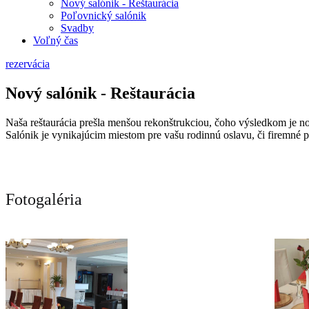
Nový salónik - Reštaurácia
Poľovnický salónik
Svadby
Voľný čas
rezervácia
Nový salónik - Reštaurácia
Naša reštaurácia prešla menšou rekonštrukciou, čoho výsledkom je no
Salónik je vynikajúcim miestom pre vašu rodinnú oslavu, či firemné p
Fotogaléria