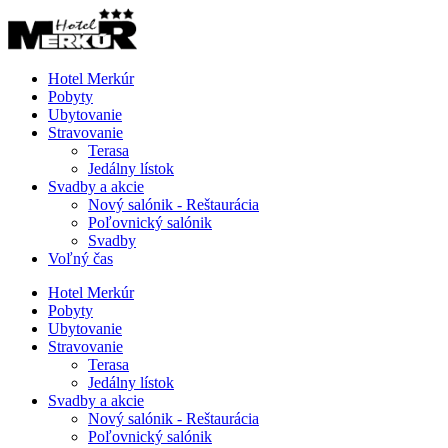
Hotel Merkúr
Pobyty
Ubytovanie
Stravovanie
Terasa
Jedálny lístok
Svadby a akcie
Nový salónik - Reštaurácia
Poľovnický salónik
Svadby
Voľný čas
Hotel Merkúr
Pobyty
Ubytovanie
Stravovanie
Terasa
Jedálny lístok
Svadby a akcie
Nový salónik - Reštaurácia
Poľovnický salónik